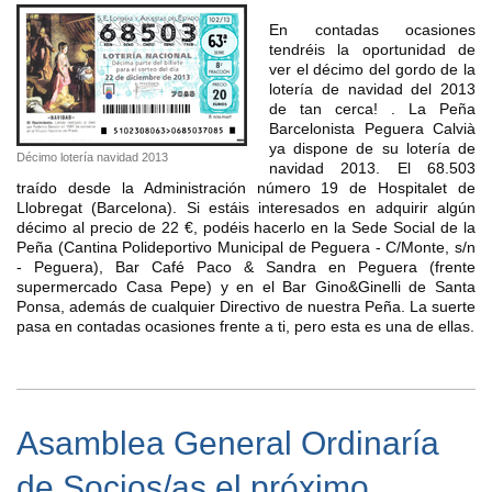
En contadas ocasiones
tendréis la oportunidad de
ver el décimo del gordo de la
lotería de navidad del 2013
de tan cerca! . La Peña
Barcelonista Peguera Calvià
ya dispone de su lotería de
Décimo lotería navidad 2013
navidad 2013. El 68.503
traído desde la Administración número 19 de Hospitalet de
Llobregat (Barcelona). Si estáis interesados en adquirir algún
décimo al precio de 22 €, podéis hacerlo en la Sede Social de la
Peña (Cantina Polideportivo Municipal de Peguera - C/Monte, s/n
- Peguera), Bar Café Paco & Sandra en Peguera (frente
supermercado Casa Pepe) y en el Bar Gino&Ginelli de Santa
Ponsa, además de cualquier Directivo de nuestra Peña. La suerte
pasa en contadas ocasiones frente a ti, pero esta es una de ellas.
Asamblea General Ordinaría
de Socios/as el próximo